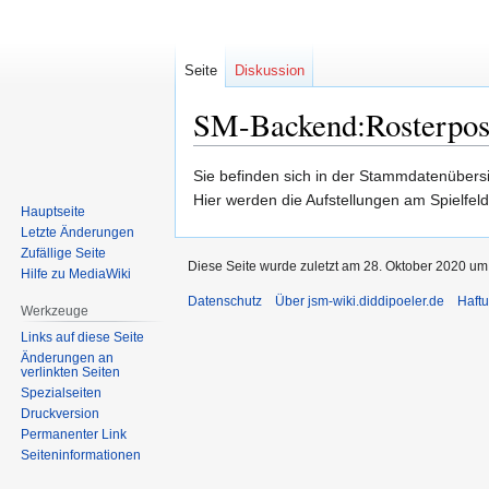
Seite
Diskussion
SM-Backend:Rosterposi
Zur
Zur
Sie befinden sich in der Stammdatenübersic
Navigation
Suche
Hier werden die Aufstellungen am Spielfeld 
Hauptseite
springen
springen
Letzte Änderungen
Zufällige Seite
Diese Seite wurde zuletzt am 28. Oktober 2020 um 
Hilfe zu MediaWiki
Datenschutz
Über jsm-wiki.diddipoeler.de
Haft
Werkzeuge
Links auf diese Seite
Änderungen an
verlinkten Seiten
Spezialseiten
Druckversion
Permanenter Link
Seiten­informationen