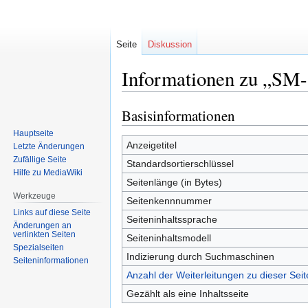
Seite
Diskussion
Informationen zu „SM-S
Basisinformationen
Zur
Zur
Navigation
Suche
Hauptseite
springen
springen
Anzeigetitel
Letzte Änderungen
Zufällige Seite
Standardsortierschlüssel
Hilfe zu MediaWiki
Seitenlänge (in Bytes)
Werkzeuge
Seitenkennnummer
Links auf diese Seite
Seiteninhaltssprache
Änderungen an
verlinkten Seiten
Seiteninhaltsmodell
Spezialseiten
Indizierung durch Suchmaschinen
Seiten­informationen
Anzahl der Weiterleitungen zu dieser Seit
Gezählt als eine Inhaltsseite