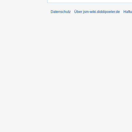
Datenschutz
Über jsm-wiki.diddipoeler.de
Haft