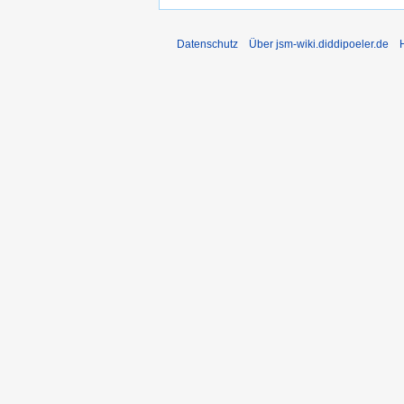
Datenschutz
Über jsm-wiki.diddipoeler.de