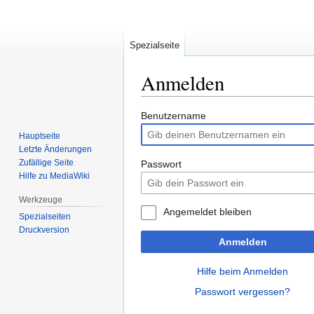
Spezialseite
Anmelden
Zur
Zur
Benutzername
Navigation
Suche
Hauptseite
springen
springen
Letzte Änderungen
Zufällige Seite
Passwort
Hilfe zu MediaWiki
Werkzeuge
Angemeldet bleiben
Spezialseiten
Druckversion
Anmelden
Hilfe beim Anmelden
Passwort vergessen?